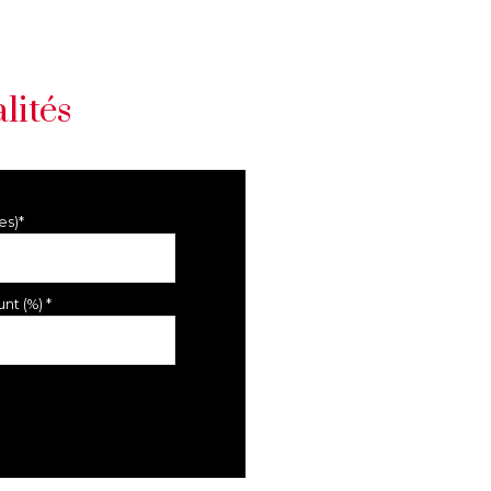
lités
es)*
nt (%) *