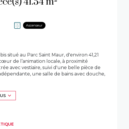
Appartement 1 pièce(s) 41.54 m²
Ascenseur
 situé au Parc Saint Maur, d'environ 41,21
cœur de l’animation locale, à proximité
e avec vestiaire, suivi d'une belle pièce de
indépendante, une salle de bains avec douche,
e confort, ilvous attend pour apporter
 plus de ces atouts, cet appartement dispose
gié : à seulement 5 minutes à pied du
LUS
e proximité, cet appartement combine
ges annuelles d’environ 1756€, comprenant le
e d’un concierge, un maître chien 24h/24h
ÉTIQUE
ommunes - Prix : 122 400 € hors honoraires