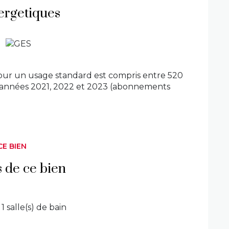
Ne manquez pas cette opportunité unique
ergetiques
agréable. Vidéo de présentation SUR
e :
www.estime-immo.com
. Les informations
nibles sur le site Géorisques :
our un usage standard est compris entre 520
es années 2021, 2022 et 2023 (abonnements
CE BIEN
s de ce bien
1 salle(s) de bain