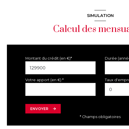
SIMULATION
Calcul des mensua
Montant du crédit (en €)*
Durée (anné
Votre apport (en €) *
Taux d'empru
ENVOYER
* Champs obligatoires