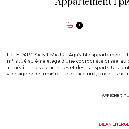
1
LILLE PARC SAINT MAUR - Agréable appartement F1 bis
m², situé au ème étage d’une copropriété prisée, au 
immédiate des commerces et des transports. Une entré
vie baignée de lumière, un espace nuit, une cuisine 
W.C. et de nombreux rangements pour un maximum d
votre touche personnel avec du rafraîchissement. En
d’une cave en sous-sol sécurisé. Emplacement privilé
AFFICHER P
tramway Saint Maur et à 3 minutes des commerces d
confort et praticité.
La copropriété, composée de 191 lots, offre des char
chauffage au sol, l’eau froide et chaude, la présenc
BILAN ÉNERG
pour la sécurité et l’entretien des parcs et parties c