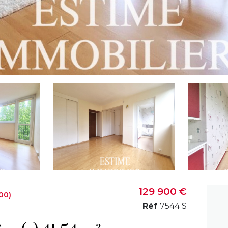
129 900 €
00)
Réf
7544 S