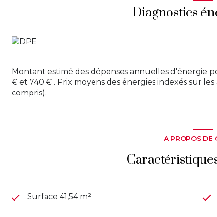
(honoraires inclus charge acquéreur : 6,12% TTC). 
Diagnostics én
d’acquérir un bien de qualité dans un cadre de vie 
DEMANDE - Pour plus d’informations, visitez notre sit
sur les risques auxquels ce bien est exposé sont dispo
www.georisques.gouv.fr
Montant estimé des dépenses annuelles d'énergie p
€ et 740 € . Prix moyens des énergies indexés sur l
compris).
A PROPOS DE 
Caractéristique
Surface 41,54 m²