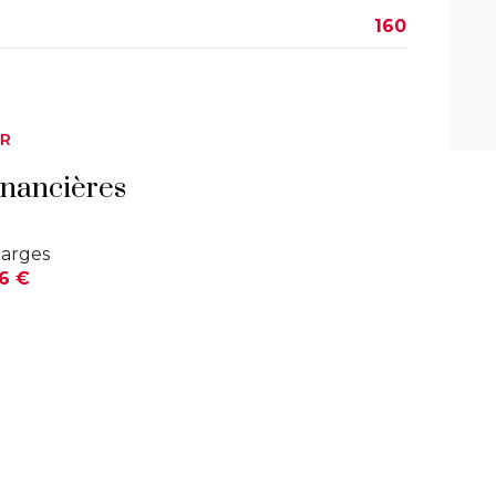
160
ER
inancières
arges
6 €